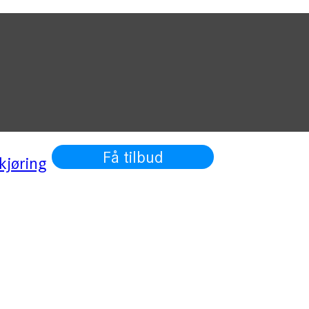
Få tilbud
kjøring