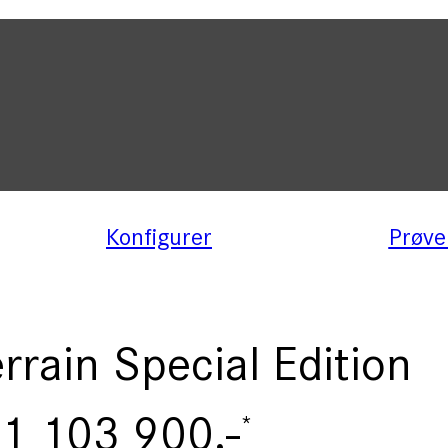
Konfigurer
Prøve
errain Special Edition
 1 103 900,-
*