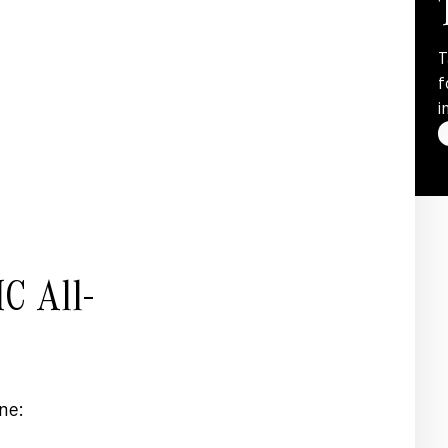
T
f
i
C All-
ne: